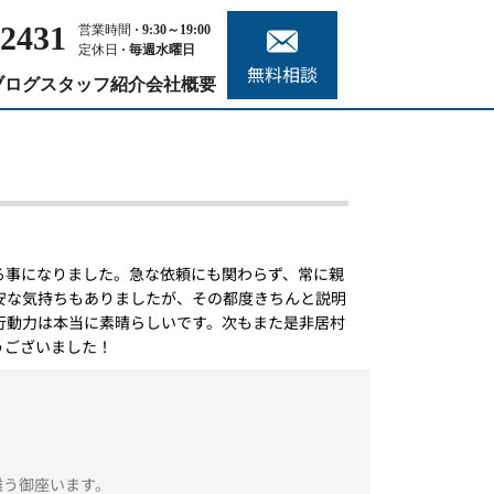
-2431
営業時間
9:30～19:00
定休日
毎週水曜日
無料相談
ブログ
スタッフ紹介
会社概要
る事になりました。急な依頼にも関わらず、常に親
安な気持ちもありましたが、その都度きちんと説明
行動力は本当に素晴らしいです。次もまた是非居村
うございました！
難う御座います。