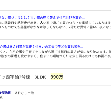
けない家づくりとは？古い家の建て替えで住宅性能を高め...
うに猛暑日や熱帯夜が増え、古い家で過ごす夏のつらさを実感している方は多
コンをつけても部屋がなかなか涼しくならない、2階だけ異常に暑い、夜にな
介護は暑さ対策が重要？住まいの工夫で子ども高齢者を...
づくと、在宅介護や子育てをしながら過ごす毎日の暑さが気になり始めます。
や脱水の影響を受けやすく、住まいの環境づくりを少し誤るだけでも体調不良
990万
イツ西宇治7号棟 3LDK
後屋敷町
条件なし土地