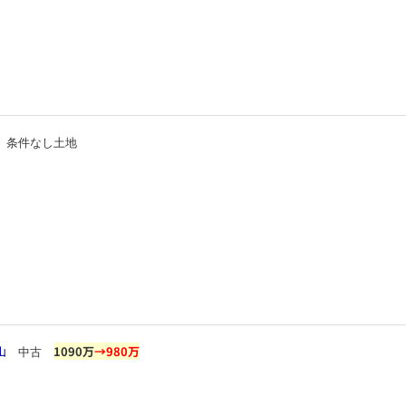
条件なし土地
山
1090万
→980万
中古