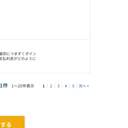
最初につまずくポイン
支払利息がどのように
61件
1～20件表示
1
2
3
4
5
次へ >
談する