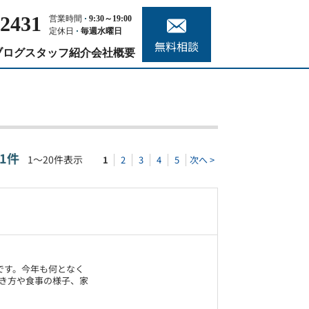
-2431
営業時間
9:30～19:00
定休日
毎週水曜日
無料相談
ブログ
スタッフ紹介
会社概要
61件
1～20件表示
1
2
3
4
5
次へ >
です。今年も何となく
き方や食事の様子、家