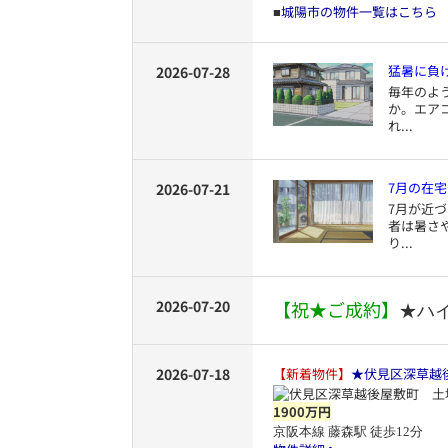
城陽市の物件一覧はこちら
■
猛暑に負
2026-07-28
毎年のよ
か。エア
れ...
7月の在宅
2026-07-21
7月が近
者は暑さ
り...
2026-07-20
【祝★ご成約】
★ハ
2026-07-18
【新着物件】
★伏見区深草越
1900万円
京阪本線 藤森駅 徒歩12分