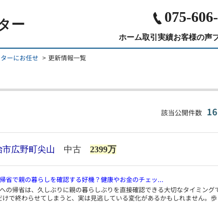
075-606
ター
ホーム
取引実績
お客様の声
ンターにお任せ
更新情報一覧
1
該当公開件数
治市広野町尖山
中古
2399万
帰省で親の暮らしを確認する好機？健康やお金のチェッ...
家への帰省は、久しぶりに親の暮らしぶりを直接確認できる大切なタイミング
だけで終わらせてしまうと、実は見逃している変化があるかもしれません。歩