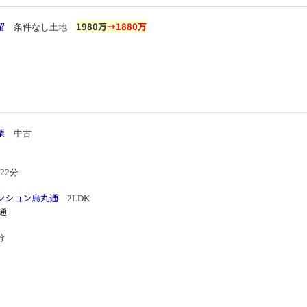
留
1980万
→1880万
条件なし土地
栗
中古
22分
ンション烏丸通
2LDK
分