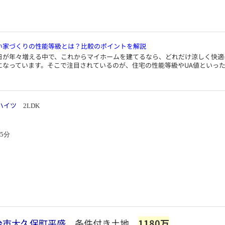
い家づくりの性能等級とは？比較のポイントを解説
日が年々増える中で、これからマイホームを建てるなら、どれだけ涼しく快適
になっています。そこで注目されているのが、住宅の性能等級やUA値といっ
ハイツ
2LDK
5分
治市大久保町平盛
条件付き土地
1180万