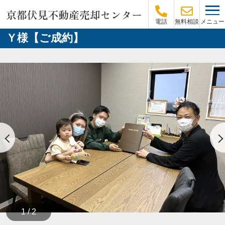
メニュー
電話
無料相談
Ｙ様【ご成約】
1 / 2