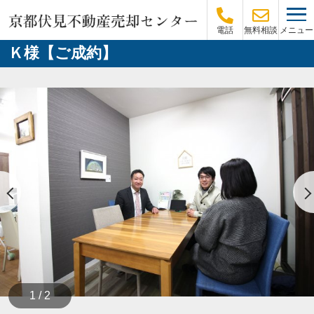
メニュー
電話
無料相談
Ｋ様【ご成約】
1 / 2