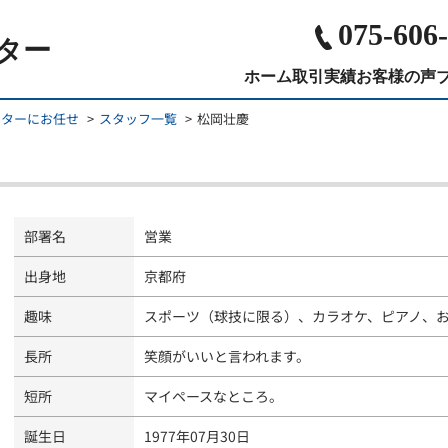
075-606
ター
ホーム
取引実績
お客様の声
ンターにお任せ
スタッフ一覧
松岡壮慶
部署名
営業
出身地
京都府
趣味
スポーツ（球技に限る）、カラオケ、ピアノ、
長所
笑顔がいいと言われます。
短所
マイペースなところ。
誕生日
1977年07月30日