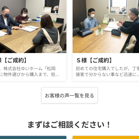
様【ご成約】
Ｓ様【ご成約】
、株式会社ゆいホーム「松岡
初めての住宅購入でしたが、丁
に物件選びから購入まで、担...
接客で分からない事など迅速に..
お客様の声一覧を見る
まずはご相談ください！