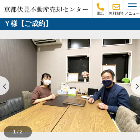
メニュー
電話
無料相談
Ｙ様【ご成約】
1 / 2