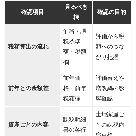
見るべき
確認項目
確認の目的
欄
価格・課
評価から税
税標準
税額算出の流れ
額へのつな
額・税額
がり把握
欄
前年価
評価替えや
前年との金額差
格・前年
増改築の影
税額欄
響確認
土地家屋ご
課税明細
資産ごとの内容
との課税内
書の各行
容点検