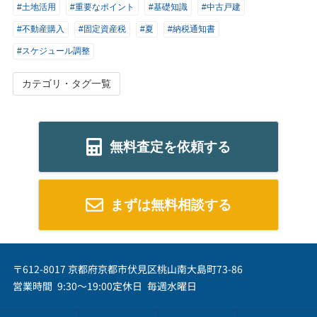
#土地活用
#重要なポイント
#基礎知識
#中古戸建
#不動産購入
#固定資産税
#夏
#納税通知書
#スケジュール調整
カテゴリ・タグ一覧
無料査定を依頼する
まずは無料相談する
〒612-8017 京都府京都市伏見区桃山南大島町73-86
営業時間 9:30～19:00
定休日 毎週水曜日