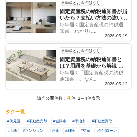
不動産とお金のはなし
固定資産税の納税通知書が届
いたら？支払い方法の違いと
ポイントをまとめて解説
毎年届く固定資産税の納税通
知書。わかりに...
2026-05-19
不動産とお金のはなし
固定資産税の納税通知書と
は？用語を基礎から解説 納
税通知書の用語を理解して固
毎年届く「固定資産税の納税
定資産税を把握する
通知書」。なん...
2026-05-12
4
該当公開件数：
件 1～4件表示
タグ一覧
#伏見区
#不動産売却
#城陽市
#宇治市
#不動産買取
#土地
#マンション
#戸建
#相続
#空家
#住宅ローン