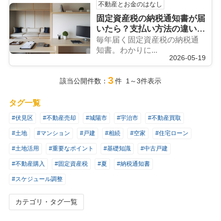
不動産とお金のはなし
固定資産税の納税通知書が届
いたら？支払い方法の違いと
ポイントをまとめて解説
毎年届く固定資産税の納税通
知書。わかりに...
2026-05-19
3
該当公開件数：
件 1～3件表示
タグ一覧
#伏見区
#不動産売却
#城陽市
#宇治市
#不動産買取
#土地
#マンション
#戸建
#相続
#空家
#住宅ローン
#土地活用
#重要なポイント
#基礎知識
#中古戸建
#不動産購入
#固定資産税
#夏
#納税通知書
#スケジュール調整
カテゴリ・タグ一覧