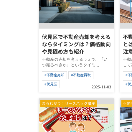
伏見区で不動産売却を考える
不
ならタイミングは？価格動向
と
や見極め方も紹介
注
不動産の売却を考えるうえで、「い
不動
つ売るべきか」というタイミ...
して
#不動産売却
#不動産買取
#
#伏見区
#伏
2025-11-03
まるわかり！リースバック講座
不動