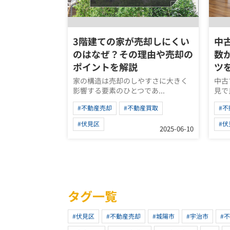
3階建ての家が売却しにくい
中
のはなぜ？その理由や売却の
数
ポイントを解説
ツ
家の構造は売却のしやすさに大きく
中古
影響する要素のひとつであ...
見で
#不動産売却
#不動産買取
#
#伏見区
#伏
2025-06-10
タグ一覧
#伏見区
#不動産売却
#城陽市
#宇治市
#