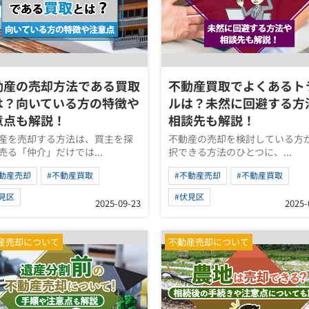
動産の売却方法である買取
不動産買取でよくあるト
は？向いている方の特徴や
ルは？未然に回避する方
意点も解説！
相談先も解説！
産を売却する方法は、買主を探
不動産の売却を検討している方
売る「仲介」だけでは...
択できる方法のひとつに、...
不動産売却
#不動産買取
#不動産売却
#不動産買取
見区
#伏見区
2025-09-23
2025-
産売却について
不動産売却について