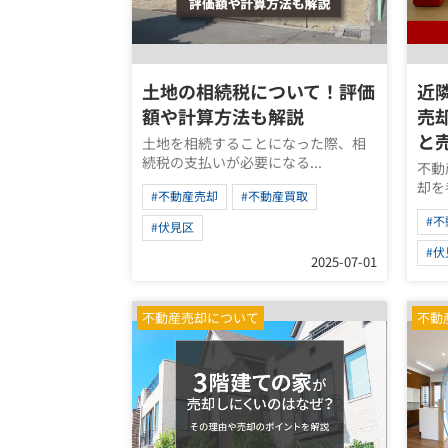
土地の相続税について！評価
近
額や計算方法も解説
売
と
土地を相続することになった際、相
続税の支払いが必要になる...
不動
却を
#不動産売却
#不動産買取
#
#伏見区
#伏
2025-07-01
不動産売却について
不動