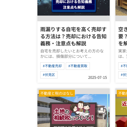
雨漏りする自宅を高く売却す
空
る方法は？売却における告知
要
義務・注意点も解説
を
自宅を売却したいとお考えの方のな
実家
かには、損傷部分について...
は、
#不動産売却
#不動産買取
#
#伏見区
#伏
2025-07-15
不動産と税のはなし
不動