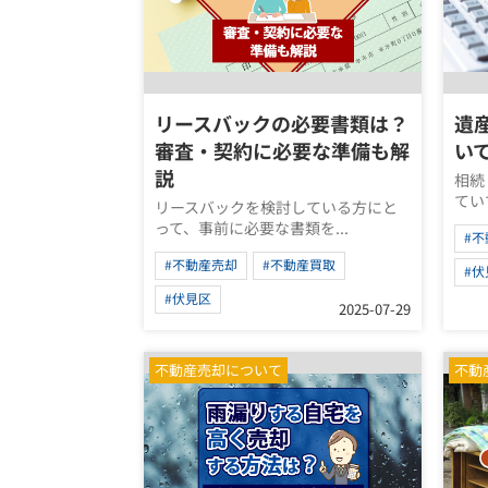
リースバックの必要書類は？
遺
審査・契約に必要な準備も解
い
説
相続
てい
リースバックを検討している方にと
って、事前に必要な書類を...
#
#不動産売却
#不動産買取
#伏
#伏見区
2025-07-29
不動産売却について
不動