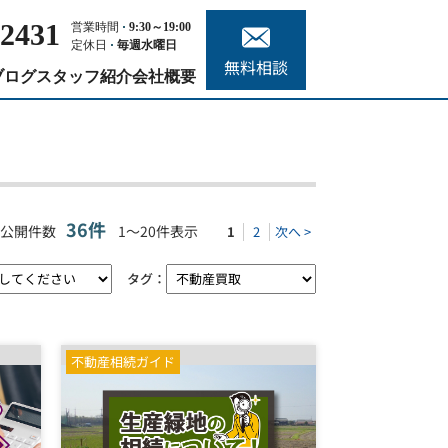
-2431
営業時間
9:30～19:00
定休日
毎週水曜日
無料相談
ブログ
スタッフ紹介
会社概要
36件
公開件数
1～20件表示
1
2
次へ >
タグ：
不動産相続ガイド