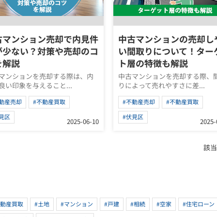
古マンション売却で内見件
中古マンションの売却し
が少ない？対策や売却のコ
い間取りについて！ター
を解説
ト層の特徴も解説
マンションを売却する際は、内
中古マンションを売却する際、
良い印象を与えること...
りによって売れやすさに差...
不動産売却
#不動産買取
#不動産売却
#不動産買取
見区
#伏見区
2025-06-10
2025-
該当
不動産買取
#土地
#マンション
#戸建
#相続
#空家
#住宅ローン