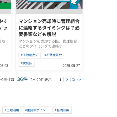
やす
マンション売却時に管理組合
ゲッ
に連絡するタイミングは？必
要書類なども解説
間取
マンションを売却する際、管理組合
にどのタイミングで連絡す...
#不動産売却
#不動産買取
#伏見区
06-03
2025-05-27
36件
公開件数
1～20件表示
1
2
次へ >
#土地活用
#重要なポイント
#基礎知識