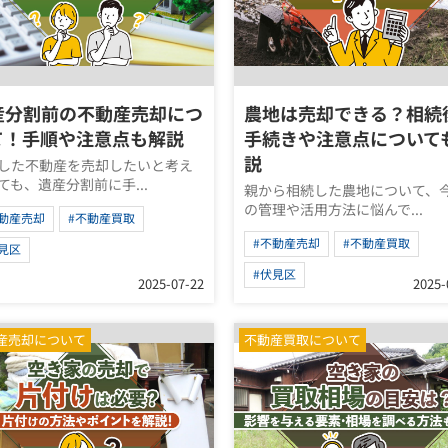
産分割前の不動産売却につ
農地は売却できる？相続
て！手順や注意点も解説
手続きや注意点について
説
した不動産を売却したいと考え
ても、遺産分割前に手...
親から相続した農地について、
の管理や活用方法に悩んで...
不動産売却
#不動産買取
#不動産売却
#不動産買取
見区
#伏見区
2025-07-22
2025-
産売却について
不動産買取について