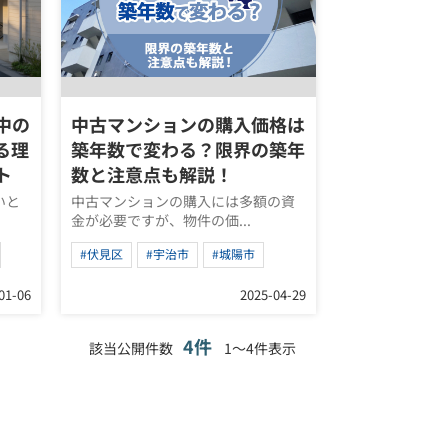
中の
中古マンションの購入価格は
る理
築年数で変わる？限界の築年
ト
数と注意点も解説！
いと
中古マンションの購入には多額の資
金が必要ですが、物件の価...
#伏見区
#宇治市
#城陽市
01-06
2025-04-29
4件
該当公開件数
1～4件表示