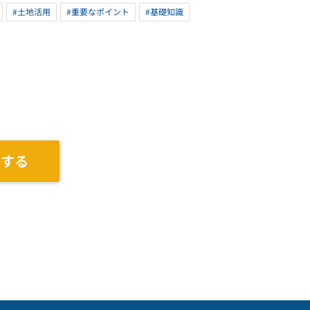
#土地活用
#重要なポイント
#基礎知識
談する