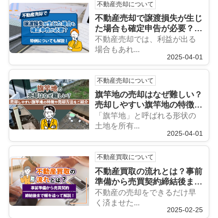
不動産売却について
不動産売却で譲渡損失が生じ
た場合も確定申告が必要？特
例についても解説！
不動産売却では、利益が出る
場合もあれ...
2025-04-01
不動産売却について
旗竿地の売却はなぜ難しい？
売却しやすい旗竿地の特徴や
売却方法をご紹介
「旗竿地」と呼ばれる形状の
土地を所有...
2025-04-01
不動産買取について
不動産買取の流れとは？事前
準備から売買契約締結後まで
順を追って解説！
不動産の売却をできるだけ早
く済ませた...
2025-02-25