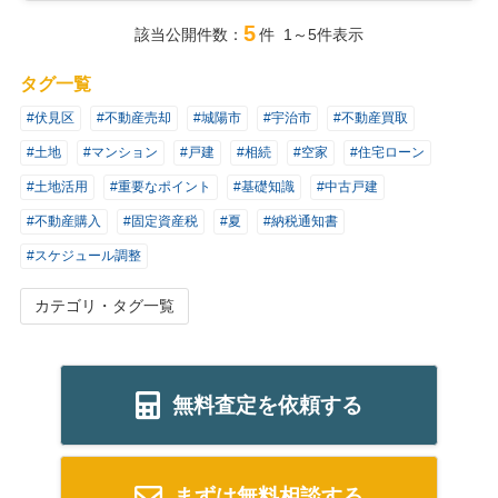
5
該当公開件数：
件 1～5件表示
タグ一覧
#伏見区
#不動産売却
#城陽市
#宇治市
#不動産買取
#土地
#マンション
#戸建
#相続
#空家
#住宅ローン
#土地活用
#重要なポイント
#基礎知識
#中古戸建
#不動産購入
#固定資産税
#夏
#納税通知書
#スケジュール調整
カテゴリ・タグ一覧
無料査定を依頼する
まずは無料相談する