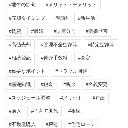
#端午の節句
#メリット・デメリット
#売却タイミング
#転勤
#新生活
#賃貸
#離婚
#財産分与
#新婚世帯
#高値売却
#管理不全空家等
#特定空家等
#相続登記
#仲介手数料
#査定
#重要なポイント
#トラブル回避
#基礎知識
#税金
#税金
#名義変更
#スケジュール調整
#メリット
#戸建
#購入
#子育て世代
#相続
#不動産購入
#戸建
#住宅ローン