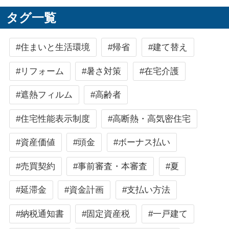
タグ一覧
#住まいと生活環境
#帰省
#建て替え
#リフォーム
#暑さ対策
#在宅介護
#遮熱フィルム
#高齢者
#住宅性能表示制度
#高断熱・高気密住宅
#資産価値
#頭金
#ボーナス払い
#売買契約
#事前審査・本審査
#夏
#延滞金
#資金計画
#支払い方法
#納税通知書
#固定資産税
#一戸建て