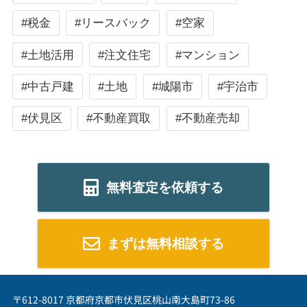
#税金
#リースバック
#空家
#土地活用
#注文住宅
#マンション
#中古戸建
#土地
#城陽市
#宇治市
#伏見区
#不動産買取
#不動産売却
無料査定を依頼する
まずは無料相談する
〒612-8017 京都府京都市伏見区桃山南大島町73-86